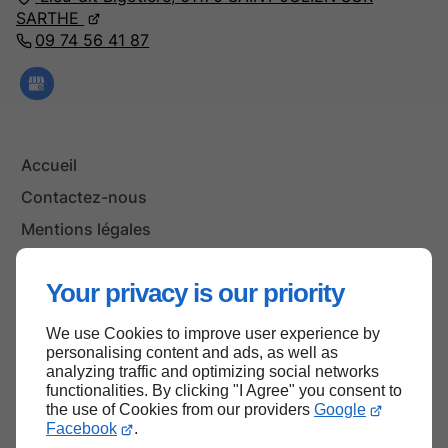
SARTHE
09 74 56 41 87
Accueil
Contactez-nous
Mentions légales
Plan du site
Your privacy is our priority
We use Cookies to improve user experience by
Haut de page
personalising content and ads, as well as
analyzing traffic and optimizing social networks
functionalities. By clicking "I Agree" you consent to
the use of Cookies from our providers
Google
Facebook
.