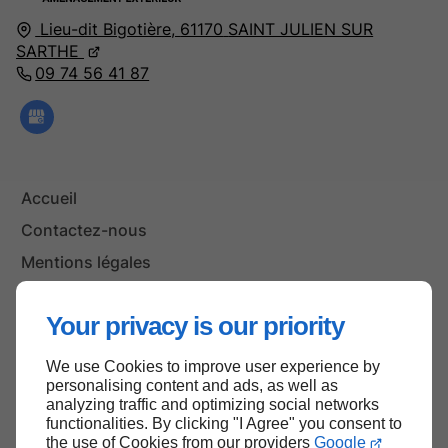
Lieu-dit Bigotière,
61170
SAINT JULIEN SUR
SARTHE
09 74 56 41 87
Accueil
Contactez-nous
Mentions légales
Plan du site
Your privacy is our priority
We use Cookies to improve user experience by
Haut de page
personalising content and ads, as well as
analyzing traffic and optimizing social networks
functionalities. By clicking "I Agree" you consent to
the use of Cookies from our providers
Google