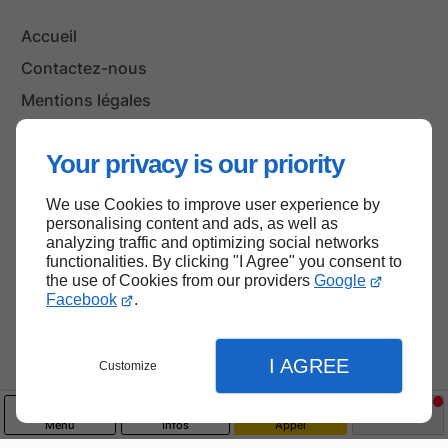
Accueil
Contactez-nous
Mentions légales
Plan du site
Your privacy is our priority
We use Cookies to improve user experience by
Haut de page
personalising content and ads, as well as
analyzing traffic and optimizing social networks
functionalities. By clicking "I Agree" you consent to
the use of Cookies from our providers
Google
Facebook
.
I AGREE
Customize
Menu
Infos
Appel